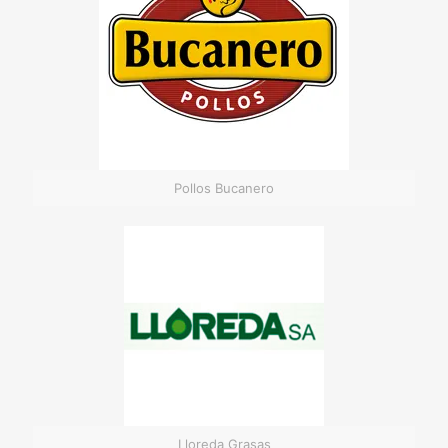
Pollos Bucanero
Lloreda Grasas