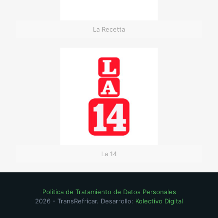
La Recetta
La 14
Política de Tratamiento de Datos Personales
2026 - TransRefricar. Desarrollo:
Kolectivo Digital